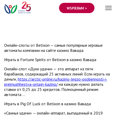
WSPIERAM >
Онлайн-слоты от Betixon — самые популярные игровые
автоматы компании на сайте казино Вавада
Играть в Fortune Spirits от Betixon в казино Вавада
Онлайн-слот «Духи удачи» — это аппарат из пяти
барабанов, содержащий 25 активных линий. Если играть на
деньги,
https://arctic-online.ru/kazino-legzo-osobennosti-i-
preimushhestva-onlajn-kazino/
на каждую нужно делать
ставки от 0,25 до 25 кредитов. Полноценный режим
автомата …
Играть в Pig Of Luck от Betixon в казино Вавада
«Свинья удачи» — онлайн-аппарат, выпущенный в 2019