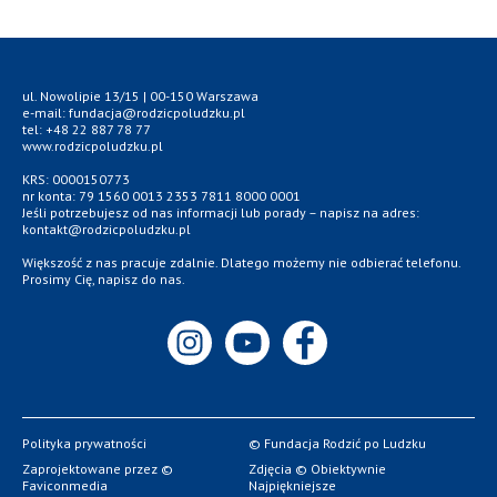
ul. Nowolipie 13/15 | 00-150 Warszawa
e-mail: fundacja@rodzicpoludzku.pl
tel: +48 22 887 78 77
www.rodzicpoludzku.pl
KRS: 0000150773
nr konta: 79 1560 0013 2353 7811 8000 0001
Jeśli potrzebujesz od nas informacji lub porady – napisz na adres:
kontakt@rodzicpoludzku.pl
Większość z nas pracuje zdalnie. Dlatego możemy nie odbierać telefonu.
Prosimy Cię, napisz do nas.
Polityka prywatności
© Fundacja Rodzić po Ludzku
Zaprojektowane przez ©
Zdjęcia © Obiektywnie
Faviconmedia
Najpiękniejsze