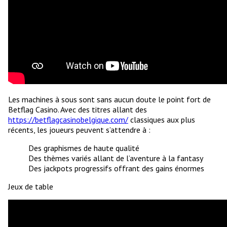
Les machines à sous sont sans aucun doute le point fort de
Betflag Casino. Avec des titres allant des
https://betflagcasinobelgique.com/
classiques aux plus
récents, les joueurs peuvent s’attendre à :
Des graphismes de haute qualité
Des thèmes variés allant de l’aventure à la fantasy
Des jackpots progressifs offrant des gains énormes
Jeux de table