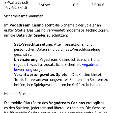
E-Wallets (z.B.
Sofort
10 €
5.000 €
PayPal, Skrill)
Sicherheitsmaßnahmen
Im
Vegadream Casino
steht die Sicherheit der Spieler an
erster Stelle. Das Casino verwendet modernste Technologien,
um die Daten der Spieler zu schützen:
SSL-Verschlüsselung:
Alle Transaktionen und
persönlichen Daten sind durch SSL-Verschlüsselung
geschützt.
Lizenzierung:
Vegadream Casino ist lizenziert und
reguliert, was für zusätzliche Sicherheit
vegadream
bewertung
sorgt.
Verantwortungsvolles Spielen:
Das Casino bietet
Tools für verantwortungsvolles Spielen, um Spielern zu
helfen, ihre Spielgewohnheiten im Griff zu behalten.
Mobiles Spielen
Die mobile Plattform des
Vegadream Casinos
ermöglicht
es den Spielern, jederzeit und überall zu spielen. Die Website
ist für mobile Geräte optimiert und bietet eine breite Auswahl