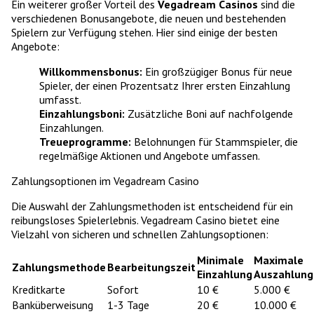
Ein weiterer großer Vorteil des
Vegadream Casinos
sind die
verschiedenen Bonusangebote, die neuen und bestehenden
Spielern zur Verfügung stehen. Hier sind einige der besten
Angebote:
Willkommensbonus:
Ein großzügiger Bonus für neue
Spieler, der einen Prozentsatz Ihrer ersten Einzahlung
umfasst.
Einzahlungsboni:
Zusätzliche Boni auf nachfolgende
Einzahlungen.
Treueprogramme:
Belohnungen für Stammspieler, die
regelmäßige Aktionen und Angebote umfassen.
Zahlungsoptionen im Vegadream Casino
Die Auswahl der Zahlungsmethoden ist entscheidend für ein
reibungsloses Spielerlebnis. Vegadream Casino bietet eine
Vielzahl von sicheren und schnellen Zahlungsoptionen:
Minimale
Maximale
Zahlungsmethode
Bearbeitungszeit
Einzahlung
Auszahlung
Kreditkarte
Sofort
10 €
5.000 €
Banküberweisung
1-3 Tage
20 €
10.000 €