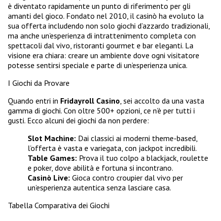
è diventato rapidamente un punto di riferimento per gli
amanti del gioco. Fondato nel 2010, il casinò ha evoluto la
sua offerta includendo non solo giochi d’azzardo tradizionali,
ma anche un’esperienza di intrattenimento completa con
spettacoli dal vivo, ristoranti gourmet e bar eleganti. La
visione era chiara: creare un ambiente dove ogni visitatore
potesse sentirsi speciale e parte di un’esperienza unica.
I Giochi da Provare
Quando entri in
Fridayroll Casino
, sei accolto da una vasta
gamma di giochi. Con oltre 500+ opzioni, ce n’è per tutti i
gusti. Ecco alcuni dei giochi da non perdere:
Slot Machine:
Dai classici ai moderni theme-based,
l’offerta è vasta e variegata, con jackpot incredibili.
Table Games:
Prova il tuo colpo a blackjack, roulette
e poker, dove abilità e fortuna si incontrano.
Casinò Live:
Gioca contro croupier dal vivo per
un’esperienza autentica senza lasciare casa.
Tabella Comparativa dei Giochi