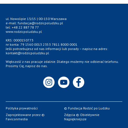
ul. Nowolipie 13/15 | 00-150 Warszawa
e-mail: fundacja@rodzicpoludzku.pl
tel: +48 22 887 78 77
www.rodzicpoludzku.pl
KRS: 0000150773
nr konta: 79 1560 0013 2353 7811 8000 0001
Jeśli potrzebujesz od nas informacji lub porady – napisz na adres:
kontakt@rodzicpoludzku.pl
Większość z nas pracuje zdalnie. Dlatego możemy nie odbierać telefonu.
Prosimy Cię, napisz do nas.
Polityka prywatności
© Fundacja Rodzić po Ludzku
Zaprojektowane przez ©
Zdjęcia © Obiektywnie
Faviconmedia
Najpiękniejsze