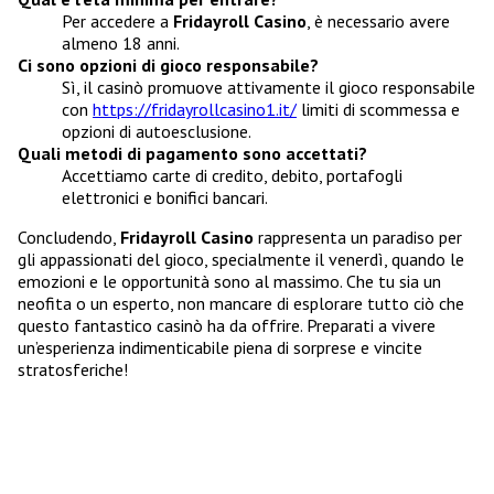
Per accedere a
Fridayroll Casino
, è necessario avere
almeno 18 anni.
Ci sono opzioni di gioco responsabile?
Sì, il casinò promuove attivamente il gioco responsabile
con
https://fridayrollcasino1.it/
limiti di scommessa e
opzioni di autoesclusione.
Quali metodi di pagamento sono accettati?
Accettiamo carte di credito, debito, portafogli
elettronici e bonifici bancari.
Concludendo,
Fridayroll Casino
rappresenta un paradiso per
gli appassionati del gioco, specialmente il venerdì, quando le
emozioni e le opportunità sono al massimo. Che tu sia un
neofita o un esperto, non mancare di esplorare tutto ciò che
questo fantastico casinò ha da offrire. Preparati a vivere
un’esperienza indimenticabile piena di sorprese e vincite
stratosferiche!