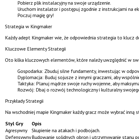
Pobierz plik instalacyjny na swoje urządzenie.
Uruchom instalator i postępuj zgodnie z instrukcjami na ek
Poczuj magię gry!
Strategia w Kingmaker
Każdy adept Kingmaker wie, że odpowiednia strategia to klucz do
Kluczowe Elementy Strategii
Oto kilka kluczowych elementów, które należy uwzględnić w swoj
Gospodarka:
Zbuduj silne fundamenty, inwestując w odpow
Dyplomacja:
Buduj sojusze z innymi graczami, aby wspóln
Taktyka:
Planuj mądrze swoje ruchy wojenne, aby maksyma
Rozwój:
Dbaj o rozwój technologiczny i kulturalny swojeg
Przykłady Strategii
Na wschodniej mapie Kingmaker każdy gracz może wybrać inną s
Styl Gry
Opis
Agresywny
Skupienie na atakach i podbojach.
Defensywny
Budowanie solidnych obron i utrzymywanie stanu p