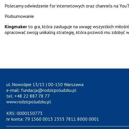
Polecamy odwiedzenie for internetowych oraz channels na YouTub
Podsumowanie
Kingmaker
to gra, która zasługuje na uwagę wszystkich miłośni
opracować swoją unikalną strategię, która pozwoli mu zdobyć wła
ul. Nowolipie 13/15 | 00-150 Warszawa
e-mail: fundacja@rodzicpoludzku.pl
tel: +48 22 887 78 77
www.rodzicpoludzku.pl
KRS: 0000150773
nr konta: 79 1560 0013 2353 7811 8000 0001