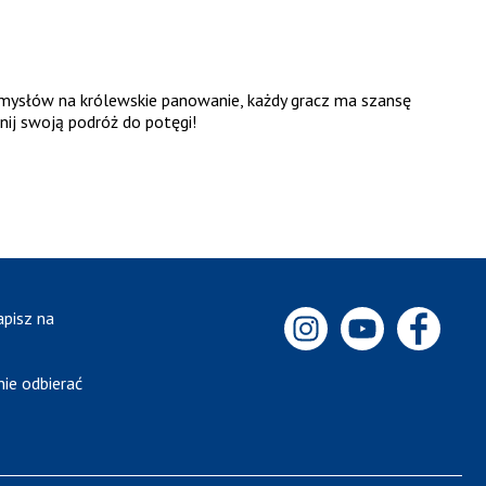
pomysłów na królewskie panowanie, każdy gracz ma szansę
nij swoją podróż do potęgi!
apisz na
ie odbierać